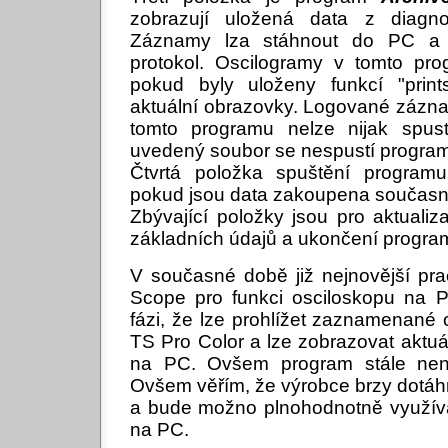
zobrazují uložená data z diagno
Záznamy lza stáhnout do PC a v
protokol. Oscilogramy v tomto pro
pokud byly uloženy funkcí "prints
aktuální obrazovky. Logované zázn
tomto programu nelze nijak spusti
uvedený soubor se nespustí progra
Čtvrtá položka spuštění programu
pokud jsou data zakoupena současně
Zbývající položky jsou pro aktualiza
základních údajů a ukončení progra
V současné době již nejnovější pr
Scope pro funkci osciloskopu na P
fázi, že lze prohlížet zaznamenané o
TS Pro Color a lze zobrazovat aktu
na PC. Ovšem program stále nen
Ovšem věřím, že výrobce brzy dotáhn
a bude možno plnohodnotně využívat
na PC.