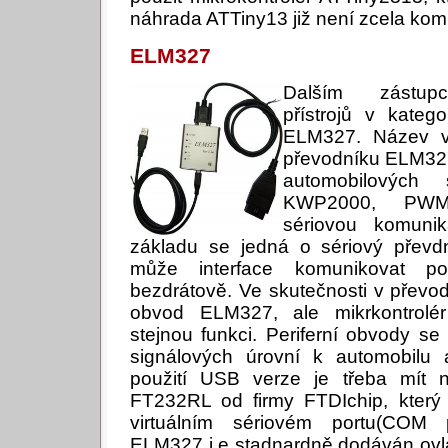
náhrada ATTiny13 již není zcela komp
ELM327
Dalším zástupc
přístrojů v katego
ELM327. Název vz
převodníku ELM327,
automobilových 
KWP2000, PWM
sériovou komuni
základu se jedná o sériový přev
může interface komunikovat 
bezdrátově. Ve skutečnosti v převo
obvod ELM327, ale mikrkontrolér
stejnou funkci. Periferní obvody se 
signálových úrovní k automobilu 
použití USB verze je třeba mít n
FT232RL od firmy FTDIchip, který 
virtuálním sériovém portu(COM 
ELM327 j e stadnardně dodáván ovlá