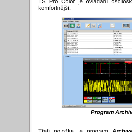
TS Pro Color je ovládání oscil
komfortnější.
Program Archi
Třetí položka je program
Archiv