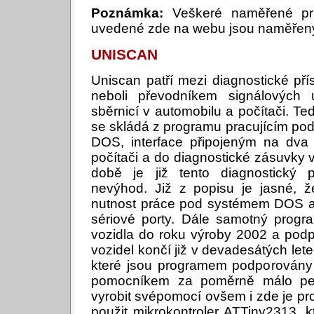
Poznámka:
Veškeré naměřené prů
uvedené zde na webu jsou naměřeny 
UNISCAN
Uniscan patří mezi diagnostické přís
neboli převodníkem signálových 
sběrnicí v automobilu a počítači. Te
se skládá z programu pracujícím p
DOS, interface připojeným na dva
počítači a do diagnostické zásuvky 
době je již tento diagnostický
nevýhod. Již z popisu je jasné, ž
nutnost práce pod systémem DOS a 
sériové porty. Dále samotný progra
vozidla do roku výroby 2002 a pod
vozidel končí již v devadesátých le
které jsou programem podporovány
pomocníkem za poměrně málo pen
vyrobit svépomocí ovšem i zde je pr
použit mikrokontroler ATTiny2313, kt