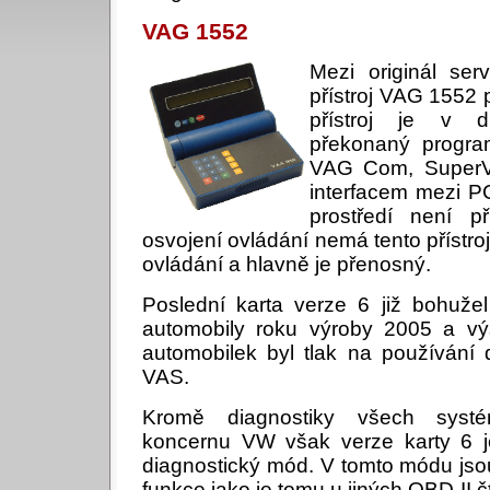
VAG 1552
Mezi originál serv
přístroj VAG 1552 
přístroj je v 
překonaný progra
VAG Com, SuperVa
interfacem mezi PC
prostředí není př
osvojení ovládání nemá tento přístroj
ovládání a hlavně je přenosný.
Poslední karta verze 6 již bohuže
automobily roku výroby 2005 a výš
automobilek byl tlak na používání d
VAS.
Kromě diagnostiky všech syst
koncernu VW však verze karty 6 j
diagnostický mód. V tomto módu jso
funkce jako je tomu u jiných OBD-II č