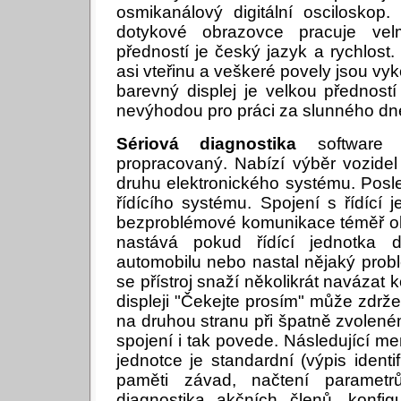
osmikanálový digitální osciloskop.
dotykové obrazovce pracuje vel
předností je český jazyk a rychlost. 
asi vteřinu a veškeré povely jsou vy
barevný displej je velkou předností 
nevýhodou pro práci za slunného dn
Sériová diagnostika
software 
propracovaný. Nabízí výběr vozidel
druhu elektronického systému. Posl
řídícího systému. Spojení s řídící 
bezproblémové komunikace téměř ok
nastává pokud řídící jednotka
automobilu nebo nastal nějaký prob
se přístroj snaží několikrát navázat
displeji "Čekejte prosím" může zdržet
na druhou stranu při špatně zvole
spojení i tak povede. Následující men
jednotce je standardní (výpis identi
paměti závad, načtení paramet
diagnostika akčních členů, konfig