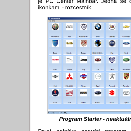
je PC Center Mainbar. Jedná se o 
ikonkami - rozcestník.
Program Starter - neaktuál