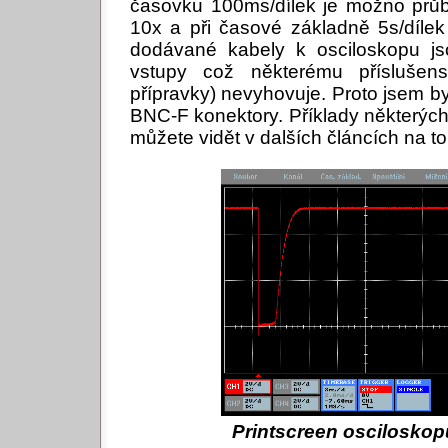
časovku 100ms/dílek je možno průb
10x a při časové základně 5s/díle
dodávané kabely k osciloskopu j
vstupy což některému příslušens
přípravky) nevyhovuje. Proto jsem by
BNC-F konektory. Příklady některý
můžete vidět v dalších článcích na t
Printscreen osciloskop