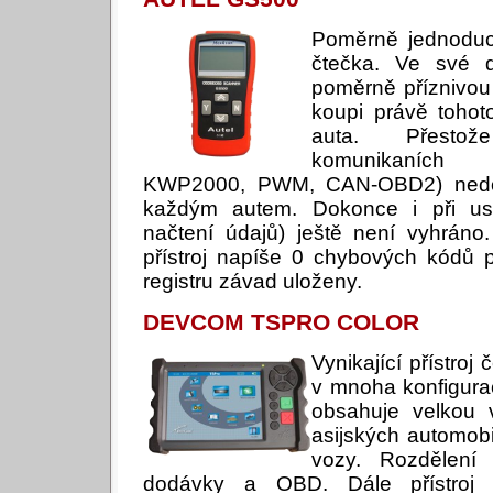
Poměrně jednodu
čtečka. Ve své 
poměrně příznivou
koupi právě tohoto
auta. Přesto
komunikaních pr
KWP2000, PWM, CAN-OBD2) nedo
každým autem. Dokonce i při usk
načtení údajů) ještě není vyhráno
přístroj napíše 0 chybových kódů 
registru závad uloženy.
DEVCOM TSPRO COLOR
Vynikající přístro
v mnoha konfigurac
obsahuje velkou 
asijských automobi
vozy. Rozdělení
dodávky a OBD. Dále přístroj 