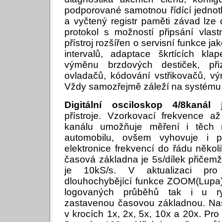
podporované samotnou řídící jedno
a vyčtený registr paměti závad lze d
protokol s možností připsání vlas
přístroj rozšířen o servisní funkce ja
intervalů, adaptace škrtících kla
výměnu brzdových destiček, při
ovladačů, kódování vstřikovačů, v
Vždy samozřejmě záleží na systému
Digitální osciloskop 4/8kanál
je
přístroje. Vzorkovací frekvence
kanálu umožňuje měření i těch n
automobilu, ovšem vyhovuje i 
elektronice frekvencí do řádu něko
časová základna je 5s/dílek přičem
je 10kS/s. V aktualizaci pro
dlouhochybějící funkce ZOOM(Lupa), 
logovaných průběhů tak i u r
zastavenou časovou základnou. Nas
v krocích 1x, 2x, 5x, 10x a 20x. Pr