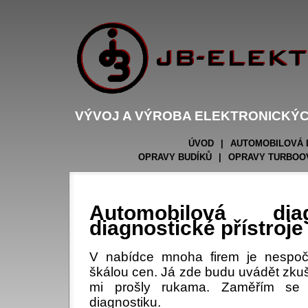
VÝVOJ A VÝROBA ELEKTRONICKÝC
ÚVOD
|
AUTOMOBILOVÁ 
OPRAVY BUDÍKŮ
|
OPRAVY TURBOO
Automobilová dia
diagnostické přístroje
V nabídce mnoha firem je nespočet
škálou cen. Já zde budu uvádět zkušen
mi prošly rukama. Zaměřím se 
diagnostiku.