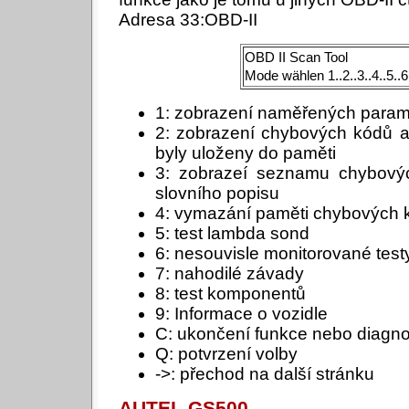
Adresa 33:OBD-II
OBD II Scan Tool
Mode wählen 1..2..3..4..5..6.
1: zobrazení naměřených param
2: zobrazení chybových kódů 
byly uloženy do paměti
3: zobrazeí seznamu chybovýc
slovního popisu
4: vymazání paměti chybových 
5: test lambda sond
6: nesouvisle monitorované test
7: nahodilé závady
8: test komponentů
9: Informace o vozidle
C: ukončení funkce nebo diagno
Q: potvrzení volby
->: přechod na další stránku
AUTEL GS500