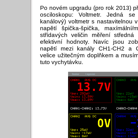
Po novém upgradu (pro rok 2013) př
osciloskopu: Voltmetr. Jedná se
kanálový) voltmetr s nastavitelnou
napětí špička-špička, maxímální/
střídavých veličin měření středná
efektivní hodnoty. Navíc jsou zob
napětí mezi kanály CH1-CH2 a C
velice užitečným doplňkem a musím
tuto vychytávku.