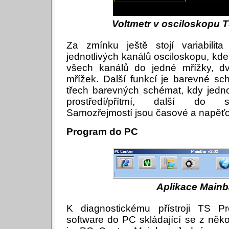
Voltmetr v osciloskopu T
Za zmínku ještě stojí variabilita
jednotlivých kanálů osciloskopu, kde
všech kanálů do jedné mřížky, d
mřížek. Další funkcí je barevné s
třech barevných schémat, kdy jedn
prostředí/přítmí, další do s
Samozřejmostí jsou časové a napěťo
Program do PC
Aplikace Mainb
K diagnostickému přístroji TS P
software do PC skládající se z něk