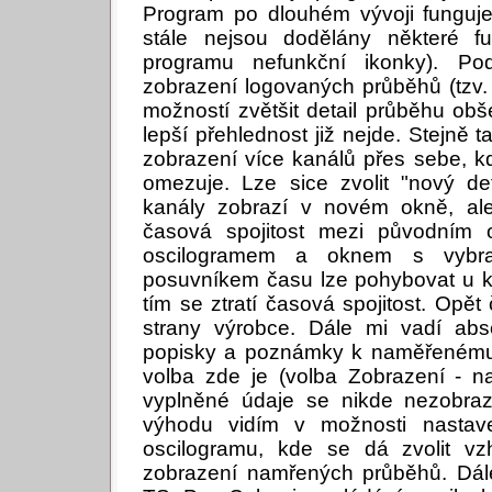
Program po dlouhém vývoji funguj
stále nejsou dodělány některé f
programu nefunkční ikonky). Po
zobrazení logovaných průběhů (tzv
možností zvětšit detail průběhu ob
lepší přehlednost již nejde. Stejně 
zobrazení více kanálů přes sebe, k
omezuje. Lze sice zvolit "nový de
kanály zobrazí v novém okně, ale 
časová spojitost mezi původním
oscilogramem a oknem s vybran
posuvníkem času lze pohybovat u k
tím se ztratí časová spojitost. Op
strany výrobce. Dále mi vadí ab
popisky a poznámky k naměřenému 
volba zde je (volba Zobrazení - na
vyplněné údaje se nikde nezobrazí
výhodu vidím v možnosti nastav
oscilogramu, kde se dá zvolit vzh
zobrazení namřených průběhů. Dále