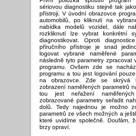
První položka spouští progra
sériovou diagnostiku stejně tak ja
přístroji. V úvodní obrazovce prog
automobilů, po kliknutí na vybra
nabídka modelů vozidel, dále n
rozkliknutí lze vybrat konkrétní 
diagnostikovat. Oproti diagnost
příručního přístroje je snad jed
logovat vybrané naměřené para
následně tyto parametry zpracovat
programu. Ovšem zde se nacház
programu a tou jest logování pouze
na obrazovce. Zde se skrývá t
zobrazení naměřených parametrů na
tou jest neřažení naměřených
zobrazované parametry seřadit na
dolů. Tedy najednou je možno zo
parametrů ze všech možných a ješt
které uvidíme společně. Doufám, ž
brzy opraví.