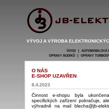
VÝVOJ A VÝROBA ELEKTRONICKÝC
ÚVOD
|
AUTOMOBILOVÁ 
OPRAVY BUDÍKŮ
|
OPRAVY TURBOO
O NÁS
E-SHOP UZAVŘEN
8.4.2023
Činnost e-shopu byla ukončen
specifických zařízení pokračuje, al
výhradně na mail blecha@jb-elektr