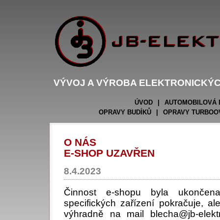
VÝVOJ A VÝROBA ELEKTRONICKÝC
ÚVOD
|
AUTOMOBILOVÁ 
OPRAVY BUDÍKŮ
|
OPRAVY TURBOO
O NÁS
E-SHOP UZAVŘEN
8.4.2023
Činnost e-shopu byla ukončen
specifických zařízení pokračuje, al
výhradně na mail blecha@jb-elektr