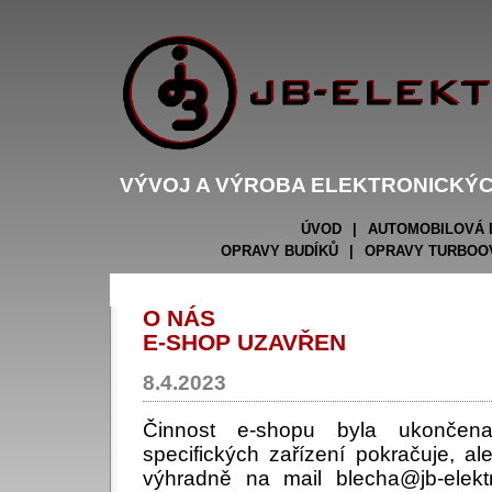
VÝVOJ A VÝROBA ELEKTRONICKÝC
ÚVOD
|
AUTOMOBILOVÁ 
OPRAVY BUDÍKŮ
|
OPRAVY TURBOO
O NÁS
E-SHOP UZAVŘEN
8.4.2023
Činnost e-shopu byla ukončen
specifických zařízení pokračuje, al
výhradně na mail blecha@jb-elektr